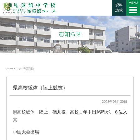
資料
請求
お知らせ
ホーム
部活動
県高校総体（陸上競技）
2023年05月30日
県高校総体 陸上 砲丸投 高校１年甲田悠稀が、６位入
賞
中国大会出場