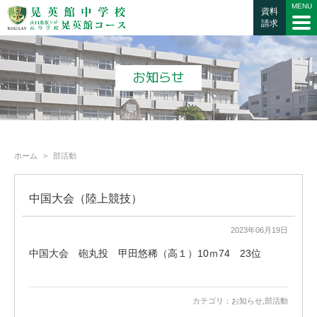
資料
請求
お知らせ
ホーム
部活動
中国大会（陸上競技）
2023年06月19日
中国大会 砲丸投 甲田悠稀（高１）10ｍ74 23位
カテゴリ：
お知らせ
,
部活動