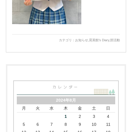
カテゴリ：
お知らせ
,
晃英館’s Diary
,
部活動
カレンダー
2024年8月
月
火
水
木
金
土
日
1
2
3
4
5
6
7
8
9
10
11