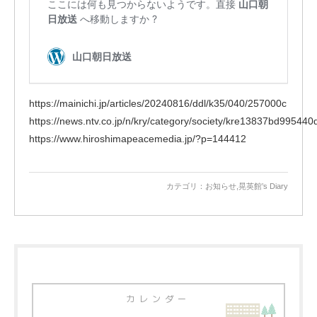
https://mainichi.jp/articles/20240816/ddl/k35/040/257000c
https://news.ntv.co.jp/n/kry/category/society/kre13837bd9954
https://www.hiroshimapeacemedia.jp/?p=144412
カテゴリ：
お知らせ
,
晃英館’s Diary
カレンダー