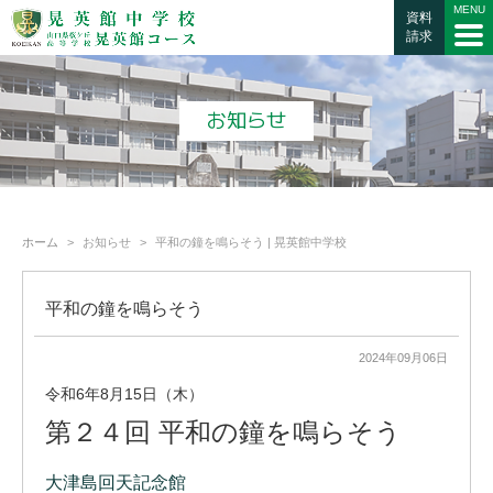
資料
請求
お知らせ
ホーム
お知らせ
平和の鐘を鳴らそう | 晃英館中学校
平和の鐘を鳴らそう
2024年09月06日
令和6年8月15日（木）
第２４回 平和の鐘を鳴らそう
大津島回天記念館