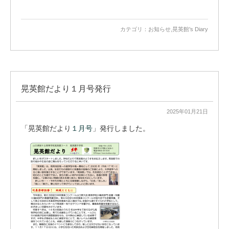
カテゴリ：
お知らせ
,
晃英館’s Diary
晃英館だより１月号発行
2025年01月21日
「晃英館だより
１月号
」発行しました。