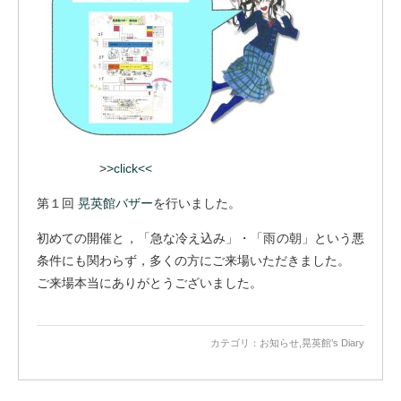
>
>click<<
第１回
晃英館バザー
を行いました。
初めての開催と，「急な冷え込み」・「雨の朝」という悪
条件にも関わらず，多くの方にご来場いただきました。
ご来場本当にありがとうございました。
カテゴリ：
お知らせ
,
晃英館’s Diary