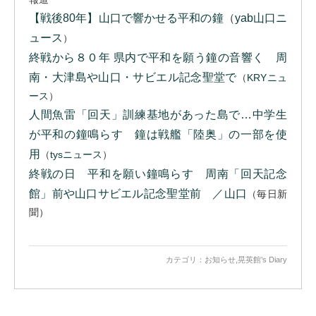
【戦後80年】山口で響かせる平和の鐘
（
yab山口ニ
ュース
）
終戦から８０年 県内で平和を願う鐘の音響く 周
南・大津島や山口・サビエル記念聖堂で
（
KRYニュ
ース
）
人間魚雷「回天」訓練基地があった島で…中学生
が平和の鐘鳴らす 鐘は戦艦「陸奥」の一部を使
用
（
tysニュース
）
終戦の日 平和を願い鐘鳴らす 周南「回天記念
館」前や山口サビエル記念聖堂前 ／山口
（毎日新
聞）
カテゴリ：
お知らせ
,
晃英館’s Diary