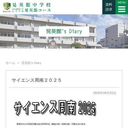
資料
請求
晃英館’s Diary
ホーム
晃英館’s Diary
サイエンス周南２０２５
2025年09月20日