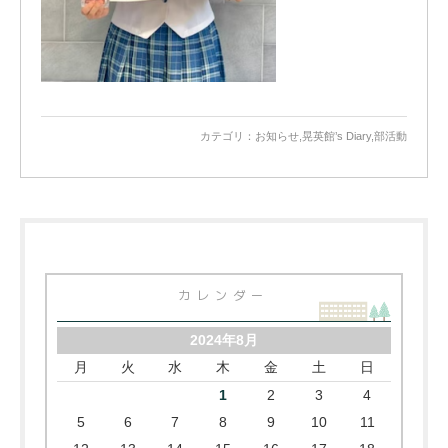
カテゴリ：
お知らせ
,
晃英館’s Diary
,
部活動
カレンダー
2024年8月
月
火
水
木
金
土
日
1
2
3
4
5
6
7
8
9
10
11